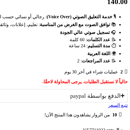
140.00
🎙️
خدمة التعليق الصوتي (Voice Over)
: رجالي أو نسائي حسب ا
📚
توافق الصوت مع الغرض من المناسبة
: تعليم، إعلانات، وثائق
🎧
تسجيل صوتي عالي الجودة
📝
عدد الكلمات
: 60 كلمة
⏱️
مدة التسليم
: 24 ساعة
🌍
اللغة العربية
📝
عدد المراجعات
: 2
2
عمليات شراء في أخر 30 يوم
حالياً لا نستقبل الطلبات. يرجى المحاولة لاحقًا.
الدفع بواسطة paypal
تتبع السعر
10
من الزوار يشاهدون هذا المنتج الآن!