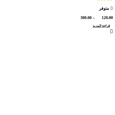
متوفر
نطاق
300.00
–
120.00
السعر:
قراءة المزيد
من
خلال