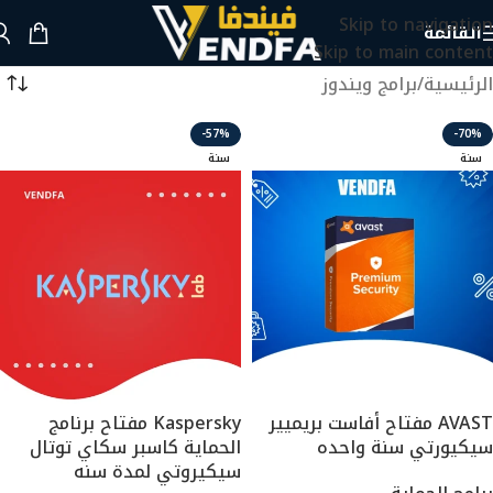
Skip to navigation
القائمة
Skip to main content
الرئيسية
برامج ويندوز
-57%
-70%
سنة
سنة
AVAST مفتاح أفاست بريميير
Kaspersky مفتاح برنامج
سيكيورتي سنة واحده
الحماية كاسبر سكاي توتال
سيكيروتي لمدة سنه