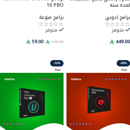
لمدة سنه
10 PRO
برامج ادوبي
برامج منوعة
متوفر
متوفر
59.00
449.00
149.00
قراءة المزيد
-36%
-68%
سنة
سنة