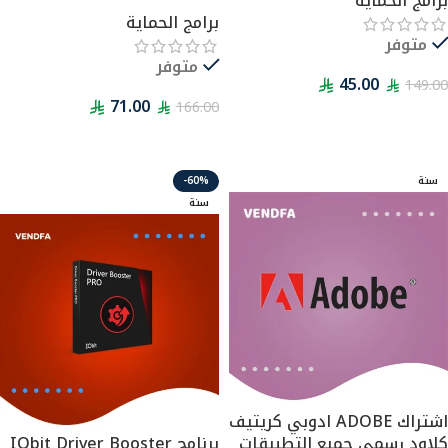
برامج الحماية
برامج الحماية
متوفر
متوفر
45.00
149.00
71.00
166.00
قراءة المزيد
قراءة المزيد
سنة
-60%
سنة
اشتراك ADOBE ادوبي كريتيف
كلاود رسمي جميع التطبيقات
برنامج IObit Driver Booster